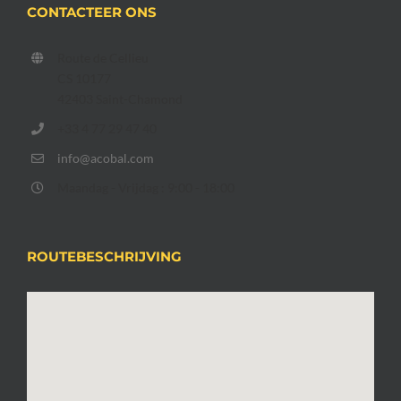
CONTACTEER ONS
Route de Cellieu
CS 10177
42403 Saint-Chamond
+33 4 77 29 47 40
info@acobal.com
Maandag - Vrijdag : 9:00 - 18:00
ROUTEBESCHRIJVING