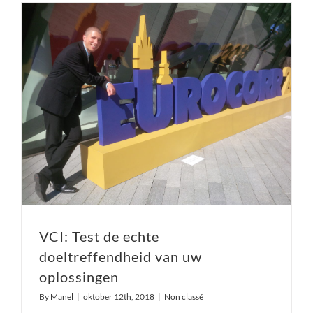
VCI: Test de echte doeltreffendheid van uw oplossingen
VCI: Test de echte
doeltreffendheid van uw
oplossingen
By
Manel
|
oktober 12th, 2018
|
Non classé