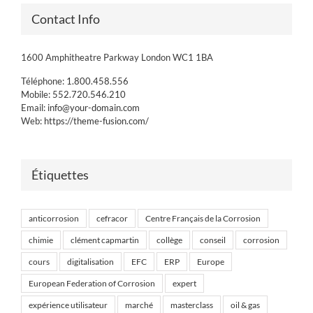
Contact Info
1600 Amphitheatre Parkway London WC1 1BA
Téléphone:
1.800.458.556
Mobile:
552.720.546.210
Email:
info@your-domain.com
Web:
https://theme-fusion.com/
Étiquettes
anticorrosion
cefracor
Centre Français de la Corrosion
chimie
clément capmartin
collège
conseil
corrosion
cours
digitalisation
EFC
ERP
Europe
European Federation of Corrosion
expert
expérience utilisateur
marché
masterclass
oil & gas