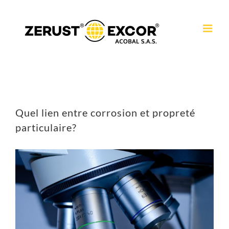
Passer
au
contenu
Quel lien entre corrosion et propreté
particulaire?
Voir
l'image
agrandie