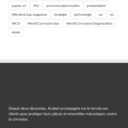
papier vci
PGI
prix innovation evolen
présentation
Pétrole & Gaz magazine
stratégie
technologie
ux
vci
WCO
World Corrosion day
World Corrosion Organization
étude
Depuis deux décennies, Acobal accompagne sur le terrain ses
clients pour protéger leurs pièces et ensembles mécaniques contre
la corrosion.